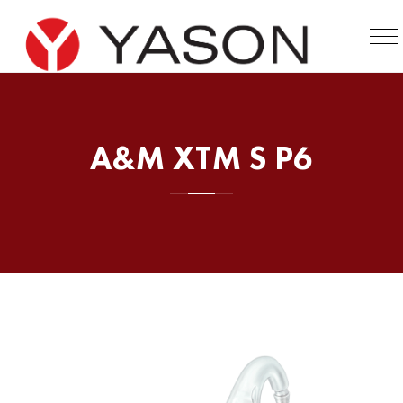
A&M XTM S P6