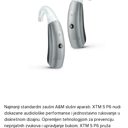
Najmanji standardni zaušni A&M slušni aparati. XTM S P6 nudi
dokazane audiološke performanse i jednostavno rukovanje u
diskretnom dizajnu. Opremljen tehnologijom za prevenciju
neprijatnih zvukova i upravljanje bukom, XTM S P6 pruža