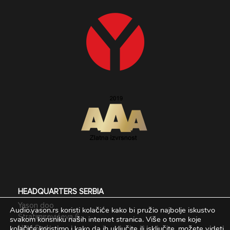
HEADQUARTERS SERBIA
Yason doo
Audio.yason.rs koristi kolačiće kako bi pružio najbolje iskustvo
Stratimirovićeva 6,
svakom korisniku naših internet stranica.
Više o tome koje
kolačiće koristimo i kako da ih uključite ili isključite, možete videti
Novi Sad