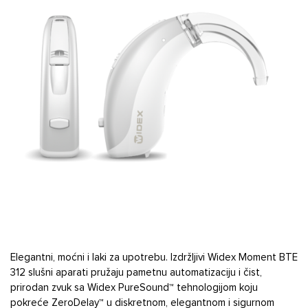
Elegantni, moćni i laki za upotrebu. Izdržljivi Widex Moment BTE
312 slušni aparati pružaju pametnu automatizaciju i čist,
prirodan zvuk sa Widex PureSound™ tehnologijom koju
pokreće ZeroDelay™ u diskretnom, elegantnom i sigurnom