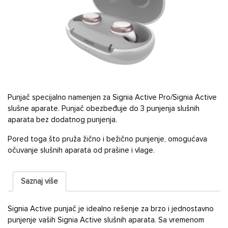
Punjač specijalno namenjen za Signia Active Pro/Signia Active
slušne aparate. Punjač obezbeđuje do 3 punjenja slušnih
aparata bez dodatnog punjenja.
Pored toga što pruža žično i bežično punjenje, omogućava
očuvanje slušnih aparata od prašine i vlage.
Saznaj više
Signia Active punjač je idealno rešenje za brzo i jednostavno
punjenje vaših Signia Active slušnih aparata. Sa vremenom