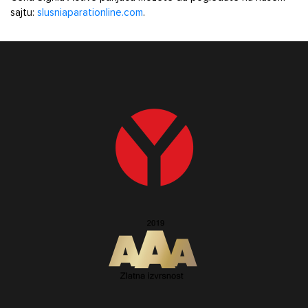
sajtu:
slusniaparationline.com
.