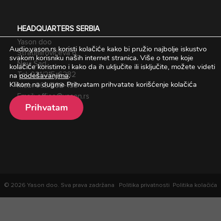
HEADQUARTERS SERBIA
Yason doo
Audio.yason.rs koristi kolačiće kako bi pružio najbolje iskustvo
Stratimirovićeva 6,
svakom korisniku naših internet stranica.
Više o tome koje
Novi Sad
kolačiće koristimo i kako da ih uključite ili isključite, možete videti
na
podešavanjima
.
Tel:
021/215-6282
Klikom na dugme Prihvatam prihvatate korišćenje kolačića
Mob:
063/562-168
Email:
office@yason.rs
Prihvatam
© 2026 Yason doo. Sva prava zadržana
Politika privatnosti
Politika kolačića