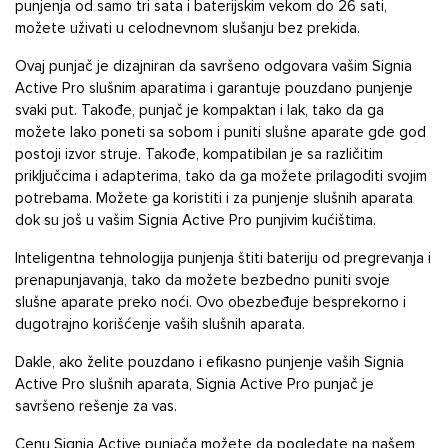
punjenja od samo tri sata i baterijskim vekom do 26 sati,
možete uživati u celodnevnom slušanju bez prekida.
Ovaj punjač je dizajniran da savršeno odgovara vašim Signia
Active Pro slušnim aparatima i garantuje pouzdano punjenje
svaki put. Takođe, punjač je kompaktan i lak, tako da ga
možete lako poneti sa sobom i puniti slušne aparate gde god
postoji izvor struje. Takođe, kompatibilan je sa različitim
priključcima i adapterima, tako da ga možete prilagoditi svojim
potrebama. Možete ga koristiti i za punjenje slušnih aparata
dok su još u vašim Signia Active Pro punjivim kućištima.
Inteligentna tehnologija punjenja štiti bateriju od pregrevanja i
prenapunjavanja, tako da možete bezbedno puniti svoje
slušne aparate preko noći. Ovo obezbeđuje besprekorno i
dugotrajno korišćenje vaših slušnih aparata.
Dakle, ako želite pouzdano i efikasno punjenje vaših Signia
Active Pro slušnih aparata, Signia Active Pro punjač je
savršeno rešenje za vas.
Cenu Signia Active punjača možete da pogledate na našem