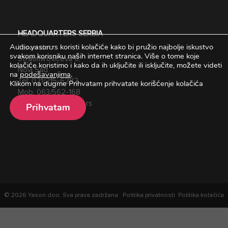
HEADQUARTERS SERBIA
Audio.yason.rs koristi kolačiće kako bi pružio najbolje iskustvo
Yason doo
svakom korisniku naših internet stranica.
Više o tome koje
Stratimirovićeva 6,
kolačiće koristimo i kako da ih uključite ili isključite, možete videti
Novi Sad
na
podešavanjima
.
Tel:
021/215-6282
Klikom na dugme Prihvatam prihvatate korišćenje kolačića
Mob:
063/562-168
Email:
office@yason.rs
Prihvatam
© 2026 Yason doo. Sva prava zadržana
Politika privatnosti
Politika kolačića