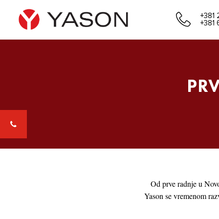
+381 
+381 
PRV
Od prve radnje u Novo
Yason se vremenom razvil