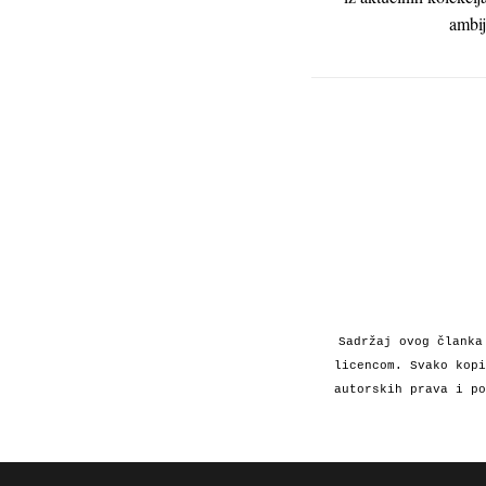
ambij
Sadržaj ovog članka
licencom. Svako kopi
autorskih prava i po