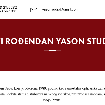
21 2156282,
yasonaudio@gmail.com
63 562 168
I ROĐENDAN YASON STU
m Sadu, koja je otvorena 1989. godine kao samostalna optičarska zana
a i dobila status distributera najvećeg svetskog proizvođača naočara, št
svojoj branši.