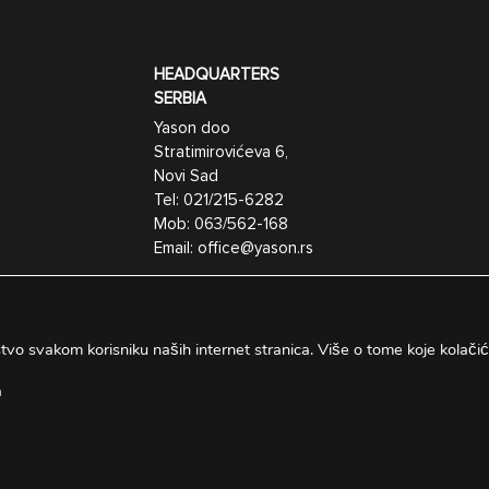
HEADQUARTERS
SERBIA
Yason doo
Stratimirovićeva 6,
Novi Sad
Tel:
021/215-6282
Mob:
063/562-168
Email:
office@yason.rs
ustvo svakom korisniku naših internet stranica.
Više o tome koje kolačić
a