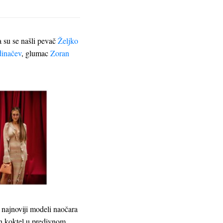
a su se našli pevač
Željko
inačev
, glumac
Zoran
 najnoviji modeli naočara
on koktel u predivnom