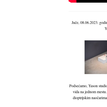
Juče, 08.06.2023. godin
Y
Podsećamo, Yason studio 
vida na jednom mestu.
dioptrijskim naočarim