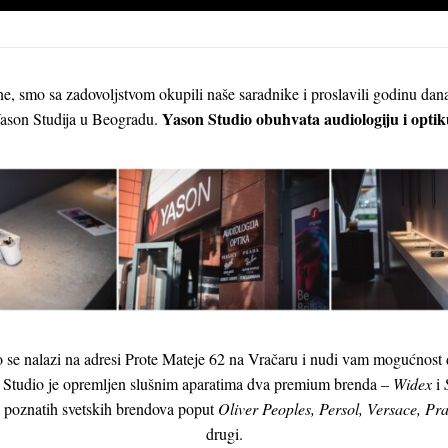
e, smo sa zadovoljstvom okupili naše saradnike i proslavili godinu da
Yason Studio obuhvata audiologiju i optik
ason Studija u Beogradu.
se nalazi na adresi Prote Mateje 62 na Vračaru i nudi vam mogućnost da
 Studio je opremljen slušnim aparatima dva premium brenda –
Widex
i
a poznatih svetskih brendova poput
Oliver Peoples, Persol, Versace, 
drugi.