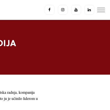
DIJA
tska radnja, kompanija
o ju je učinilo liderom u