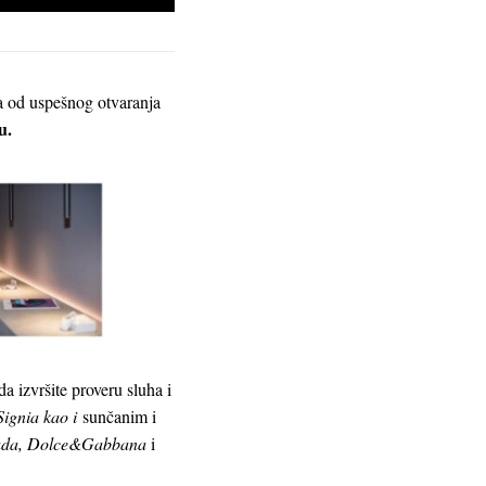
na od uspešnog otvaranja
u.
 izvršite proveru sluha i
Signia kao i
sunčanim i
Prada, Dolce&Gabbana
i