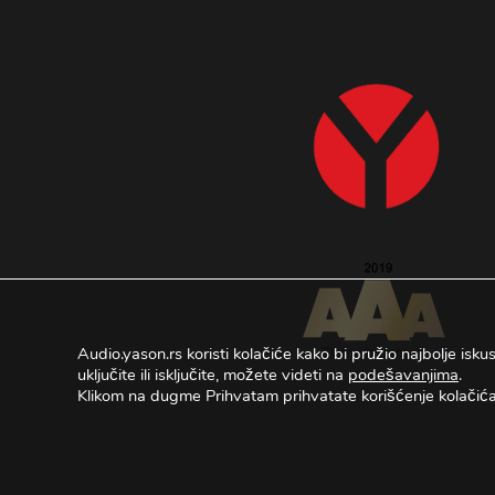
Audio.yason.rs koristi kolačiće kako bi pružio najbolje isk
uključite ili isključite, možete videti na
podešavanjima
.
Klikom na dugme Prihvatam prihvatate korišćenje kolačić