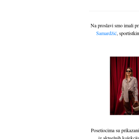
Na proslavi smo imali pr
Samardžić
, sportistki
Posetiocima su prikazani
iz aktuelnih kolekci