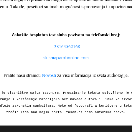
entu. Takođe, posetioci su imali mogućnost isprobavanja i kupovine na
Zakažite besplatan test sluha pozivom na telefonski broj:
+
38163562168
slusniaparationline.com
Pratite našu stranicu
Novosti
za više informacija iz sveta audiologije.
 je vlasništvo sajta Yason.rs. Preuzimanje teksta uslovljeno je 
ranje i korišćenje materijala bez navoda autora i linka ka izvor
dleže zakonskim sankcijama. Neke od fotografija korištene u teks
trećih lica nad kojim portal Yason.rs nema autorska prava.