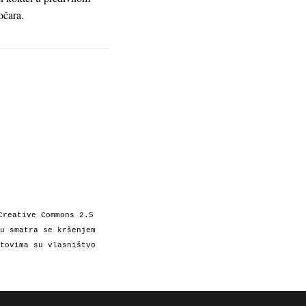
očara.
Creative Commons 2.5
u smatra se kršenjem
tovima su vlasništvo