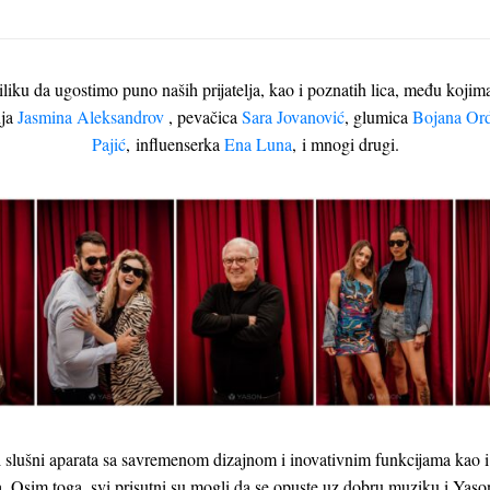
iliku da ugostimo puno naših prijatelja, kao i poznatih lica, među kojim
nja
Jasmina Aleksandrov
, pevačica
Sara Jovanović
, glumica
Bojana Ord
Pajić
, influenserka
Ena Luna
, i mnogi drugi.
 slušni aparata sa savremenom dizajnom i inovativnim funkcijama kao i
ja. Osim toga, svi prisutni su mogli da se opuste uz dobru muziku i Yas