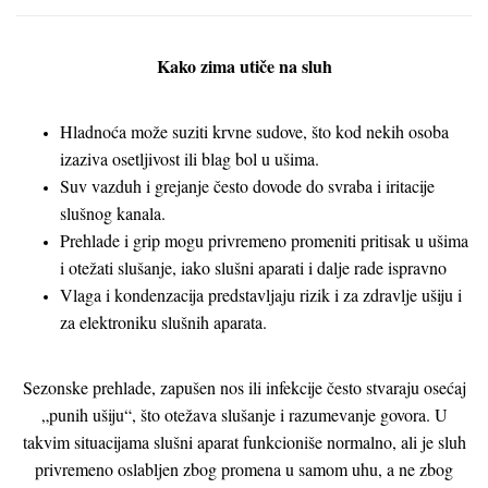
Kako zima utiče na sluh
Hladnoća može suziti krvne sudove, što kod nekih osoba
izaziva osetljivost ili blag bol u ušima.
Suv vazduh i grejanje često dovode do svraba i iritacije
slušnog kanala.
Prehlade i grip mogu privremeno promeniti pritisak u ušima
i otežati slušanje, iako slušni aparati i dalje rade ispravno
Vlaga i kondenzacija predstavljaju rizik i za zdravlje ušiju i
za elektroniku slušnih aparata.
Sezonske prehlade, zapušen nos ili infekcije često stvaraju osećaj
„punih ušiju“, što otežava slušanje i razumevanje govora. U
takvim situacijama slušni aparat funkcioniše normalno, ali je sluh
privremeno oslabljen zbog promena u samom uhu, a ne zbog