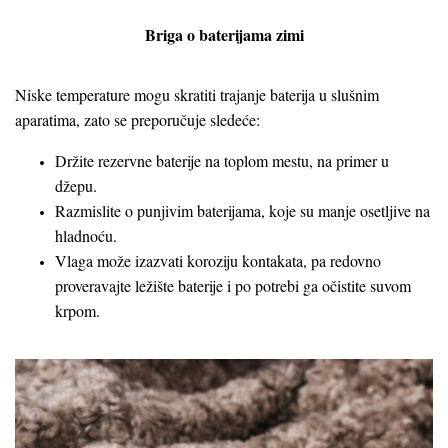
Briga o baterijama zimi
Niske temperature mogu skratiti trajanje baterija u slušnim
aparatima, zato se preporučuje sledeće:
Držite rezervne baterije na toplom mestu, na primer u
džepu.
Razmislite o punjivim baterijama, koje su manje osetljive na
hladnoću.
Vlaga može izazvati koroziju kontakata, pa redovno
proveravajte ležište baterije i po potrebi ga očistite suvom
krpom.