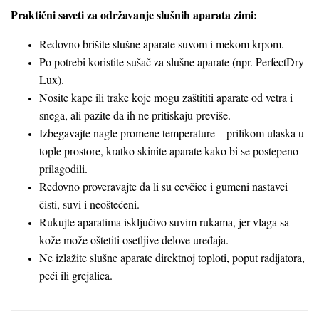
Praktični saveti za održavanje slušnih aparata zimi:
Redovno brišite slušne aparate suvom i mekom krpom.
Po potrebi koristite sušač za slušne aparate (npr. PerfectDry
Lux).
Nosite kape ili trake koje mogu zaštititi aparate od vetra i
snega, ali pazite da ih ne pritiskaju previše.
Izbegavajte nagle promene temperature – prilikom ulaska u
tople prostore, kratko skinite aparate kako bi se postepeno
prilagodili.
Redovno proveravajte da li su cevčice i gumeni nastavci
čisti, suvi i neoštećeni.
Rukujte aparatima isključivo suvim rukama, jer vlaga sa
kože može oštetiti osetljive delove uređaja.
Ne izlažite slušne aparate direktnoj toploti, poput radijatora,
peći ili grejalica.