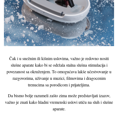
Čak i u snežnim ili kišnim uslovima, važno je redovno nositi
slušne aparate kako bi se održala stalna slušna stimulacija i
povezanost sa okruženjem. To omogućava lakše učestvovanje u
razgovorima, uživanje u muzici, filmovima i dragocenim
trenucima sa porodicom i prijateljima.
Da bismo bolje razumeli zašto zima može predstavljati izazov,
važno je znati kako hladni vremenski uslovi utiču na sluh i slušne
aparate.