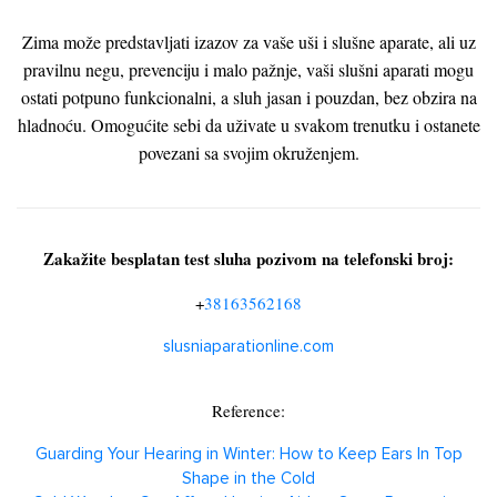
Zima može predstavljati izazov za vaše uši i slušne aparate, ali uz
pravilnu negu, prevenciju i malo pažnje, vaši slušni aparati mogu
ostati potpuno funkcionalni, a sluh jasan i pouzdan, bez obzira na
hladnoću. Omogućite sebi da uživate u svakom trenutku i ostanete
povezani sa svojim okruženjem.
Zakažite besplatan test sluha pozivom na telefonski broj:
+
38163562168
slusniaparationline.com
Reference:
Guarding Your Hearing in Winter: How to Keep Ears In Top
Shape in the Cold