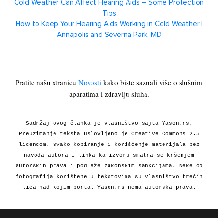
Cold Weather Can Affect Hearing Aids – Some Protection
Tips
How to Keep Your Hearing Aids Working in Cold Weather |
Annapolis and Severna Park, MD
Pratite našu stranicu
Novosti
kako biste saznali više o slušnim
aparatima i zdravlju sluha.
Sadržaj ovog članka je vlasništvo sajta Yason.rs.
Preuzimanje teksta uslovljeno je Creative Commons 2.5
licencom. Svako kopiranje i korišćenje materijala bez
navoda autora i linka ka izvoru smatra se kršenjem
autorskih prava i podleže zakonskim sankcijama. Neke od
fotografija korištene u tekstovima su vlasništvo trećih
lica nad kojim portal Yason.rs nema autorska prava.