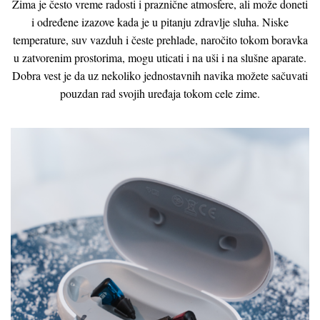
Zima je često vreme radosti i praznične atmosfere, ali može doneti
i određene izazove kada je u pitanju zdravlje sluha. Niske
temperature, suv vazduh i česte prehlade, naročito tokom boravka
u zatvorenim prostorima, mogu uticati i na uši i na slušne aparate.
Dobra vest je da uz nekoliko jednostavnih navika možete sačuvati
pouzdan rad svojih uređaja tokom cele zime.