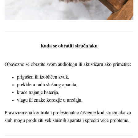
Kada se obratiti stručnjaku
Obavezno se obratite svom audiologu ili akustičaru ako primetite:
prigušen ili izobličen zvuk,
prekide u radu slušnog aparata,
kraće trajanje baterija,
vlagu ili znake korozije u uređaju.
Pravovremena kontrola i profesionalno čišćenje kod stručnjaka za
sluh mogu produžiti vek slušnih aparata i sprečiti veće probleme.