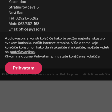
Yason doo
Stratimirovićeva 6,
Novi Sad
Tel:
021/215-6282
Mob:
063/562-168
Email:
office@yason.rs
Audio.yason.rs koristi kolačiće kako bi pružio najbolje iskustvo
svakom korisniku naših internet stranica.
Više o tome koje
kolačiće koristimo i kako da ih uključite ili isključite, možete videti
na
podešavanjima
.
Klikom na dugme Prihvatam prihvatate korišćenje kolačića
Prihvatam
© 2026 Yason doo. Sva prava zadržana
Politika privatnosti
Politika kolačića