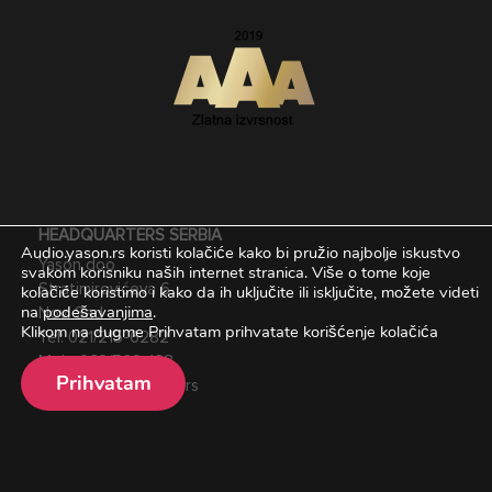
HEADQUARTERS SERBIA
Audio.yason.rs koristi kolačiće kako bi pružio najbolje iskustvo
Yason doo
svakom korisniku naših internet stranica.
Više o tome koje
kolačiće koristimo i kako da ih uključite ili isključite, možete videti
Stratimirovićeva 6,
na
podešavanjima
.
Novi Sad
Klikom na dugme Prihvatam prihvatate korišćenje kolačića
Tel:
021/215-6282
Mob:
063/562-168
Prihvatam
Email:
office@yason.rs