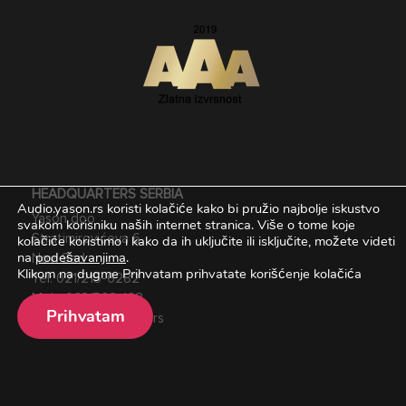
HEADQUARTERS SERBIA
Audio.yason.rs koristi kolačiće kako bi pružio najbolje iskustvo
Yason doo
svakom korisniku naših internet stranica.
Više o tome koje
kolačiće koristimo i kako da ih uključite ili isključite, možete videti
Stratimirovićeva 6,
na
podešavanjima
.
Novi Sad
Klikom na dugme Prihvatam prihvatate korišćenje kolačića
Tel:
021/215-6282
Mob:
063/562-168
Prihvatam
Email:
office@yason.rs