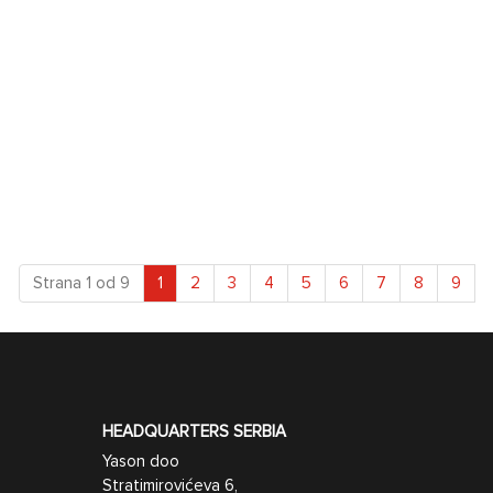
(current)
Strana 1 od 9
1
2
3
4
5
6
7
8
9
HEADQUARTERS SERBIA
Yason doo
Stratimirovićeva 6,