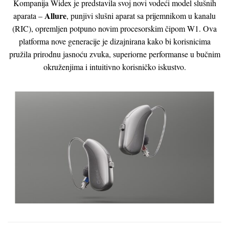
Kompanija Widex je predstavila svoj novi vodeći model slušnih
Allure
aparata –
, punjivi slušni aparat sa prijemnikom u kanalu
(RIC), opremljen potpuno novim procesorskim čipom W1. Ova
platforma nove generacije je dizajnirana kako bi korisnicima
pružila prirodnu jasnoću zvuka, superiorne performanse u bučnim
okruženjima i intuitivno korisničko iskustvo.