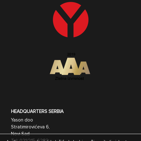
HEADQUARTERS SERBIA
Yason doo
Stratimirovićeva 6,
Novi Sad
Tel:
021/215-6282