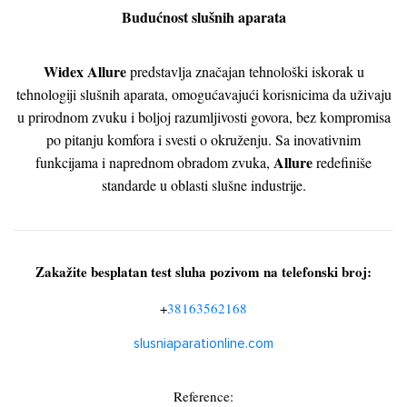
Budućnost slušnih aparata
Widex Allure
predstavlja značajan tehnološki iskorak u
tehnologiji slušnih aparata, omogućavajući korisnicima da uživaju
u prirodnom zvuku i boljoj razumljivosti govora, bez kompromisa
po pitanju komfora i svesti o okruženju. Sa inovativnim
Allure
funkcijama i naprednom obradom zvuka,
redefiniše
standarde u oblasti slušne industrije.
Zakažite besplatan test sluha pozivom na telefonski broj:
+
38163562168
slusniaparationline.com
Reference: