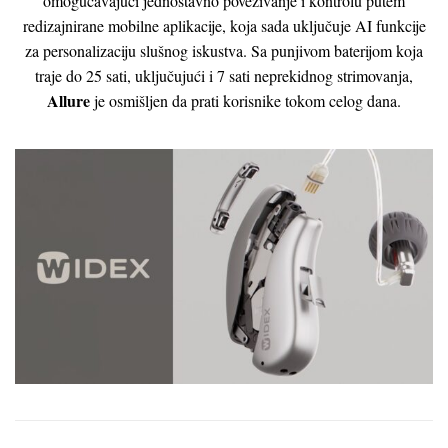
omogućavajući jednostavno povezivanje i kontrolu putem
redizajnirane mobilne aplikacije, koja sada uključuje AI funkcije
za personalizaciju slušnog iskustva. Sa punjivom baterijom koja
traje do 25 sati, uključujući i 7 sati neprekidnog strimovanja,
Allure
je osmišljen da prati korisnike tokom celog dana.