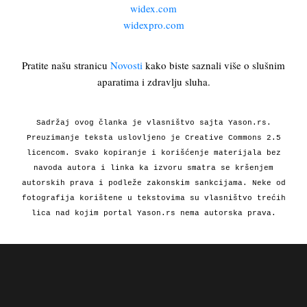
widex.com
widexpro.com
Pratite našu stranicu
Novosti
kako biste saznali više o slušnim
aparatima i zdravlju sluha.
Sadržaj ovog članka je vlasništvo sajta Yason.rs.
Preuzimanje teksta uslovljeno je Creative Commons 2.5
licencom. Svako kopiranje i korišćenje materijala bez
navoda autora i linka ka izvoru smatra se kršenjem
autorskih prava i podleže zakonskim sankcijama. Neke od
fotografija korištene u tekstovima su vlasništvo trećih
lica nad kojim portal Yason.rs nema autorska prava.