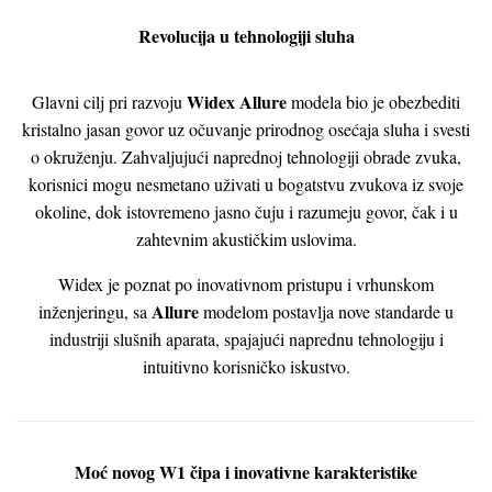
Revolucija u tehnologiji sluha
Widex Allure
Glavni cilj pri razvoju
modela bio je obezbediti
kristalno jasan govor uz očuvanje prirodnog osećaja sluha i svesti
o okruženju. Zahvaljujući naprednoj tehnologiji obrade zvuka,
korisnici mogu nesmetano uživati u bogatstvu zvukova iz svoje
okoline, dok istovremeno jasno čuju i razumeju govor, čak i u
zahtevnim akustičkim uslovima.
Widex je poznat po inovativnom pristupu i vrhunskom
Allure
inženjeringu, sa
modelom postavlja nove standarde u
industriji slušnih aparata, spajajući naprednu tehnologiju i
intuitivno korisničko iskustvo.
Moć novog W1 čipa i inovativne karakteristike