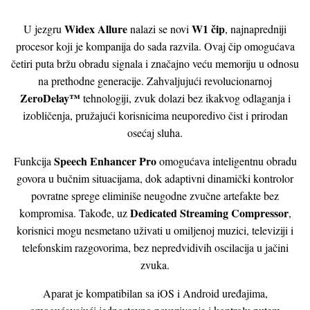
Widex Allure
W1 čip
U jezgru
nalazi se novi
, najnapredniji
procesor koji je kompanija do sada razvila. Ovaj čip omogućava
četiri puta bržu obradu signala i značajno veću memoriju u odnosu
na prethodne generacije. Zahvaljujući revolucionarnoj
ZeroDelay™
tehnologiji, zvuk dolazi bez ikakvog odlaganja i
izobličenja, pružajući korisnicima neuporedivo čist i prirodan
osećaj sluha.
Speech Enhancer Pro
Funkcija
omogućava inteligentnu obradu
govora u bučnim situacijama, dok adaptivni dinamički kontrolor
povratne sprege eliminiše neugodne zvučne artefakte bez
Dedicated Streaming Compressor
kompromisa. Takođe, uz
,
korisnici mogu nesmetano uživati u omiljenoj muzici, televiziji i
telefonskim razgovorima, bez nepredvidivih oscilacija u jačini
zvuka.
Aparat je kompatibilan sa iOS i Android uređajima,