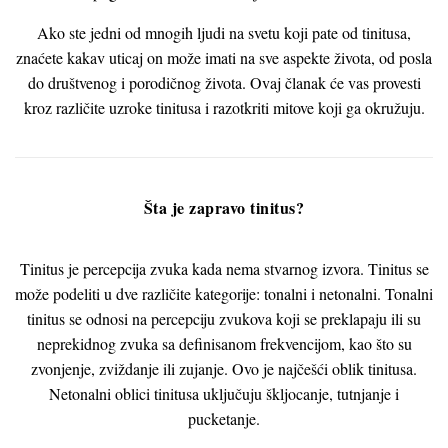
Ako ste jedni od mnogih ljudi na svetu koji pate od tinitusa,
znaćete kakav uticaj on može imati na sve aspekte života, od posla
do društvenog i porodičnog života. Ovaj članak će vas provesti
kroz različite uzroke tinitusa i razotkriti mitove koji ga okružuju.
Šta je zapravo tinitus?
Tinitus je percepcija zvuka kada nema stvarnog izvora. Tinitus se
može podeliti u dve različite kategorije: tonalni i netonalni. Tonalni
tinitus se odnosi na percepciju zvukova koji se preklapaju ili su
neprekidnog zvuka sa definisanom frekvencijom, kao što su
zvonjenje, zviždanje ili zujanje. Ovo je najčešći oblik tinitusa.
Netonalni oblici tinitusa uključuju škljocanje, tutnjanje i
pucketanje.