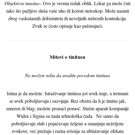
Objektivni tinnitus
– Ovo je veoma redak oblik. Lekar ga može čuti
tako što pažljivo sluša vaše uho ili koristi stetoskop. Može nastati
zbog vaskularnih deformiteta ili nevoljnih mišićnih kontrakcija.
Zvuk se često opisuje kao pulsirajući.
Mitovi o tinitusu
Ne možete ništa da uradite povodom tinitusa
Istina je da možete. Istraživanje tinitusa još uvek traje, a tretmani
se uvek poboljšavaju i razvijaju. Bez obzira da li je tinitus jak,
umeren ili blag, možete pronaći pomoć. Slušni aparati kompanije
Widex i Signia su mala tehnološka čuda. Ne samo da
poboljšavaju sluh i pojačavaju željene a smanjuju neželjene
zvukove, već pružaju i razna rešenja za ublažavanje efekata