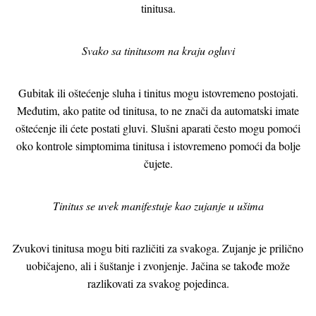
tinitusa.
Svako sa tinitusom na kraju ogluvi
Gubitak ili oštećenje sluha i tinitus mogu istovremeno postojati.
Međutim, ako patite od tinitusa, to ne znači da automatski imate
oštećenje ili ćete postati gluvi. Slušni aparati često mogu pomoći
oko kontrole simptomima tinitusa i istovremeno pomoći da bolje
čujete.
Tinitus se uvek manifestuje kao zujanje u ušima
Zvukovi tinitusa mogu biti različiti za svakoga. Zujanje je prilično
uobičajeno, ali i šuštanje i zvonjenje. Jačina se takođe može
razlikovati za svakog pojedinca.