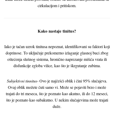
cirkulacijom i pritiskom.
Kako nastaje tinitus?
Iako je tačan uzrok tinitusa nepoznat, identifikovani su faktori koji
doprinose. To uključuje prekomerno izlaganje glasnoj buci zbog
oštećenja slušnog sistema, hronično naprezanje mišića vrata ili
disfunkcije zgloba vilice, kao što je škrgutanje zubima.
Subjektivni tinnitus-
Ovo je najčešći oblik i čini 95% slučajeva.
Ovaj oblik možete čuti samo vi. Može se pojaviti brzo i može
trajati do tri meseca, što je poznato kao akutno, ili do 12 meseci,
što je poznato kao subakutno. U nekim slučajevima može trajati
duže.