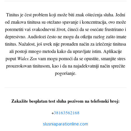
Tinitus je čest problem koji može biti znak oštećenja sluha. Jedni
od znakova tinitusa su otežano spavanje i koncentracija, ovo može
poremetiti vaš svakodnevni život, čineći da se osećate frustrirano i
depresivno. Audiolozi često ne mogu da otkriju razlog zašto imate
tinitus. Nažalost, još uvek nije pronađen način za izlečenje tinitusa
ali postoji mnogo metoda kako da upravljate istim. Aplikacije
poput
Widex Zen
vam mogu pomoći da se opustite, smanjite stres
prouzrokovan tinitusom, kao i da na najadekvatniji način sprečite
pogoršanje.
Zakažite besplatan test sluha pozivom na telefonski broj:
+
38163562168
slusniaparationline.com