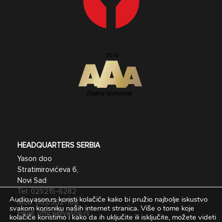
HEADQUARTERS SERBIA
Yason doo
Stratimirovićeva 6,
Novi Sad
Tel:
021/215-6282
Audio.yason.rs koristi kolačiće kako bi pružio najbolje iskustvo
Mob:
063/562-168
svakom korisniku naših internet stranica.
Više o tome koje
Email:
office@yason.rs
kolačiće koristimo i kako da ih uključite ili isključite, možete videti