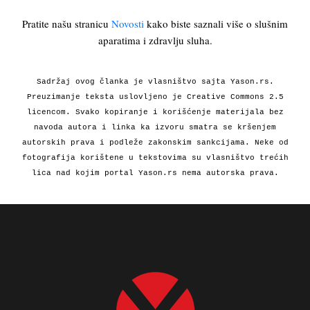
Pratite našu stranicu
Novosti
kako biste saznali više o slušnim
aparatima i zdravlju sluha.
Sadržaj ovog članka je vlasništvo sajta Yason.rs.
Preuzimanje teksta uslovljeno je Creative Commons 2.5
licencom. Svako kopiranje i korišćenje materijala bez
navoda autora i linka ka izvoru smatra se kršenjem
autorskih prava i podleže zakonskim sankcijama. Neke od
fotografija korištene u tekstovima su vlasništvo trećih
lica nad kojim portal Yason.rs nema autorska prava.