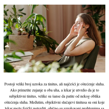
Postoji veliki broj uzroka za tinitus, ali najčešći je oštećenje sluha.
Ako primetite zujanje u oba uha, a lekar je utvrdio da je to
subjektivni tinitus, velike su šanse da patite od nekog oblika
oštećenja sluha. Međutim, objektivni slučajevi tinitusa su oni koje
lekar može fizički potvrditi, obično su uzrokovani problemima sa