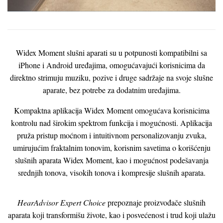
Widex Moment slušni aparati su u potpunosti kompatibilni sa
iPhone i Android uređajima, omogućavajući korisnicima da
direktno strimuju muziku, pozive i druge sadržaje na svoje slušne
aparate, bez potrebe za dodatnim uređajima.
Kompaktna aplikacija Widex Moment omogućava korisnicima
kontrolu nad širokim spektrom funkcija i mogućnosti. Aplikacija
pruža pristup moćnom i intuitivnom personalizovanju zvuka,
umirujućim fraktalnim tonovim, korisnim savetima o korišćenju
slušnih aparata Widex Moment, kao i mogućnost podešavanja
srednjih tonova, visokih tonova i kompresije slušnih aparata.
HearAdvisor Expert Choice
prepoznaje proizvođače slušnih
aparata koji transformišu živote, kao i posvećenost i trud koji ulažu