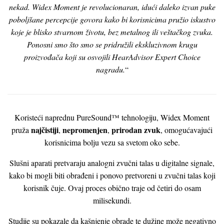
nekad. Widex Moment je revolucionaran, idući daleko izvan puke
poboljšane percepcije govora kako bi korisnicima pružio iskustvo
koje je blisko stvarnom životu, bez metalnog ili veštačkog zvuka.
Ponosni smo što smo se pridružili ekskluzivnom krugu
proizvođača koji su osvojili HearAdvisor Expert Choice
nagradu.
“
Koristeći naprednu PureSound™ tehnologiju, Widex Moment
najčistiji
nepromenjen
prirodan zvuk
pruža
,
,
, omogućavajući
korisnicima bolju vezu sa svetom oko sebe.
Slušni aparati pretvaraju analogni zvučni talas u digitalne signale,
kako bi mogli biti obrađeni i ponovo pretvoreni u zvučni talas koji
korisnik čuje. Ovaj proces obično traje od četiri do osam
milisekundi.
Studije su pokazale da kašnjenje obrade te dužine može negativno