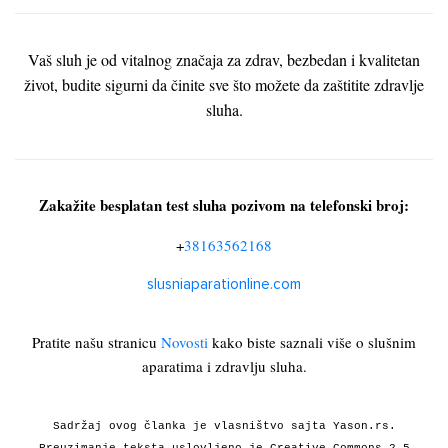
Vaš sluh je od vitalnog značaja za zdrav, bezbedan i kvalitetan
život, budite sigurni da činite sve što možete da zaštitite zdravlje
sluha.
Zakažite besplatan test sluha pozivom na telefonski broj:
+
38163562168
slusniaparationline.com
Pratite našu stranicu
Novosti
kako biste saznali više o slušnim
aparatima i zdravlju sluha.
Sadržaj ovog članka je vlasništvo sajta Yason.rs.