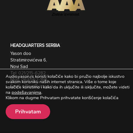
HEADQUARTERS SERBIA
Yason doo
Stratimirovićeva 6,
Novi Sad
Tel:
021/215-6282
Audio.yason.rs koristi kolačiće kako bi pružio najbolje iskustvo
Mob:
063/562-168
svakom korisniku naših internet stranica.
Više o tome koje
kolačiće koristimo i kako da ih uključite ili isključite, možete videti
Email:
office@yason.rs
na
podešavanjima
.
Klikom na dugme Prihvatam prihvatate korišćenje kolačića
Prihvatam