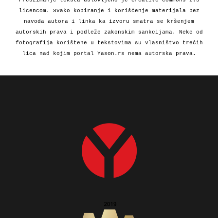
Preuzimanje teksta uslovljeno je Creative Commons 2.5
licencom. Svako kopiranje i korišćenje materijala bez
navoda autora i linka ka izvoru smatra se kršenjem
autorskih prava i podleže zakonskim sankcijama. Neke od
fotografija korištene u tekstovima su vlasništvo trećih
lica nad kojim portal Yason.rs nema autorska prava.