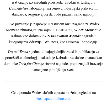
u stvaranje izvanrednih proizvoda. Uređaji se testiraju u
HearAdvisor
laboratoriji, na osnovu industrijski prihvaćenih
standarda, osiguravajući da budu priznati samo najbolji.
Ovo priznanje je najnovije u rastućem nizu nagrada za Widex
Moment tehnologiju. Na sajmu CES® 2021, Widex Moment je
izabran kao dobitnik
CES Innovation Awards
nagrade u
kategorijama Zdravlje i Wellness, kao i Nosiva Tehnologija.
Digital Trends
, jedna od najuglednijih svetskih publikacija za
potrošačku tehnologiju, takođe je izabrala ove slušne aparate kao
dobitnike
Tech for Change Award
nagrade, prepoznajući inovacije
namenjene poboljšanju sveta.
Celu ponudu Widex slušnih aparata možete pogledati na
slusniaparationline.com