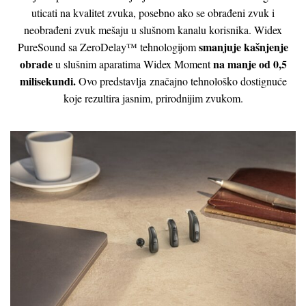
uticati na kvalitet zvuka, posebno ako se obrađeni zvuk i
neobrađeni zvuk mešaju u slušnom kanalu korisnika. Widex
smanjuje kašnjenje
PureSound sa ZeroDelay™ tehnologijom
obrade
na manje od 0,5
u slušnim aparatima Widex Moment
milisekundi.
Ovo predstavlja značajno tehnološko dostignuće
koje rezultira jasnim, prirodnijim zvukom.