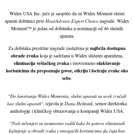
Widex USA Inc. juče je saopštio da su Widex Moment slušni
aparati dobitnici prve
HearAdvisor Expert Choice
nagrade. Widex
Moment™ je jedan od dobitnika u nominaciji od 46 slušnih
aparata.
najbrža dostupna
Za dobitaka prestižne nagrade zaslužena je
obrade zvuka
koja je sadržana u Widex slušnim aparatima,
eliminacija veštačkog zvuka
olakšavanje
i istovremeno
korisnicima da prepoznaju govor, otkriju i lociraju zvuke oko
sebe
.
“
Do lansiranja Widex Momenta, slušni aparati su uvek zvučali
kao slušni aparati
“, izjavila je
Dana Helmink
, senior direktorka
audiologije i kliničkog obrazovanja u kompaniji Widex USA.
“
Naši inženjeri su neumorno radili kako bi gotovo eliminisali
kašnjenje u obradi zvuka i omogućili korisnicima da čuju kao