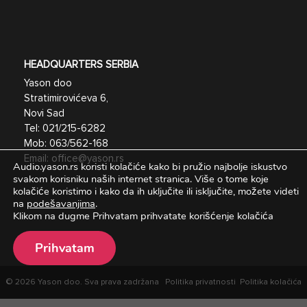
HEADQUARTERS SERBIA
Yason doo
Stratimirovićeva 6,
Novi Sad
Tel:
021/215-6282
Mob:
063/562-168
Email:
office@yason.rs
Audio.yason.rs koristi kolačiće kako bi pružio najbolje iskustvo
svakom korisniku naših internet stranica.
Više o tome koje
kolačiće koristimo i kako da ih uključite ili isključite, možete videti
na
podešavanjima
.
Klikom na dugme Prihvatam prihvatate korišćenje kolačića
Prihvatam
© 2026 Yason doo. Sva prava zadržana
Politika privatnosti
Politika kolačića