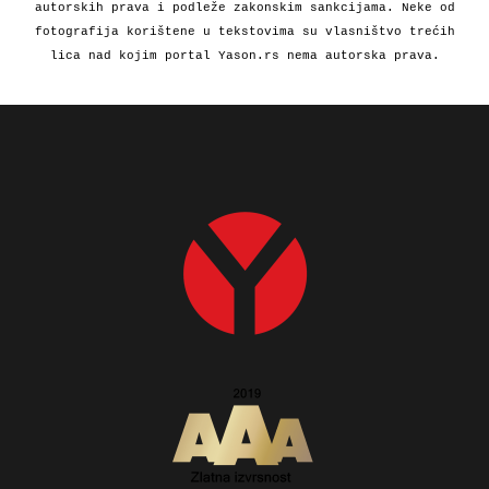
autorskih prava i podleže zakonskim sankcijama. Neke od
fotografija korištene u tekstovima su vlasništvo trećih
lica nad kojim portal Yason.rs nema autorska prava.