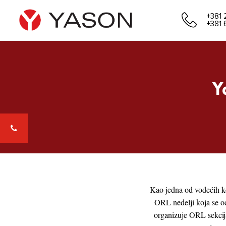
+381 
+381 
Y
Kao jedna od vodećih kom
ORL nedelji koja se o
organizuje ORL sekcija