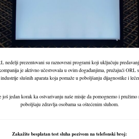
 nedelji prezentovani su raznovrsni programi koji uključuju predavanja
ompanija je aktivno učestvovala u ovim događanjima, pružajući ORL s
 industrije slušnih aparata koja pomaže u poboljšanju dijagnostike i leče
e još jedan korak ka ostvarivanju naše misije da pomognemo i pružimo
poboljšaju zdravlja osobama sa oštećenim sluhom.
Zakažite besplatan test sluha pozivom na telefonski broj: