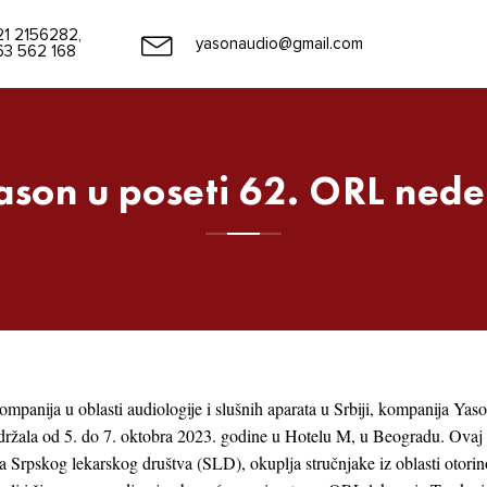
21 2156282,
yasonaudio@gmail.com
63 562 168
ason u poseti 62. ORL nedel
panija u oblasti audiologije i slušnih aparata u Srbiji, kompanija Yaso
držala od 5. do 7. oktobra 2023. godine u Hotelu M, u Beogradu. Ovaj p
 Srpskog lekarskog društva (SLD), okuplja stručnjake iz oblasti otorinol