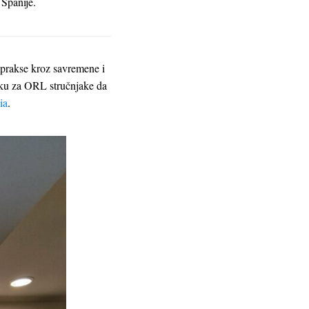
 Španije.
prakse kroz savremene i
liku za ORL stručnjake da
ia
.