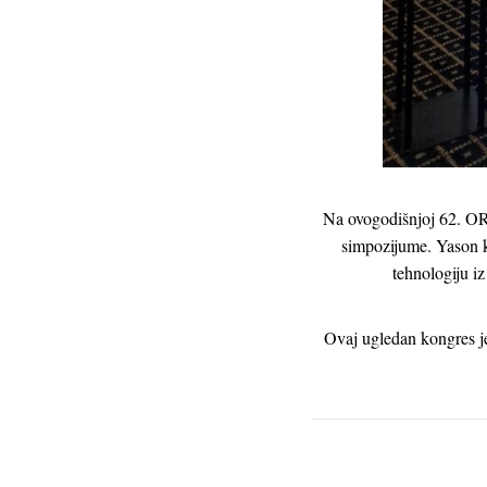
Na ovogodišnjoj 62. ORL
simpozijume. Yason k
tehnologiju iz
Ovaj ugledan kongres j