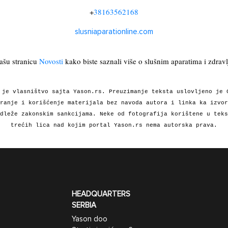
+
38163562168
slusniaparationline.com
našu stranicu
Novosti
kako biste saznali više o slušnim aparatima i zdravl
 je vlasništvo sajta Yason.rs. Preuzimanje teksta uslovljeno je 
ranje i korišćenje materijala bez navoda autora i linka ka izvor
dleže zakonskim sankcijama. Neke od fotografija korištene u teks
trećih lica nad kojim portal Yason.rs nema autorska prava.
HEADQUARTERS
SERBIA
Yason doo