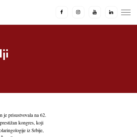
ji
n je prisustvovala na 62.
restižan kongres, koji
aringologije iz Srbije,