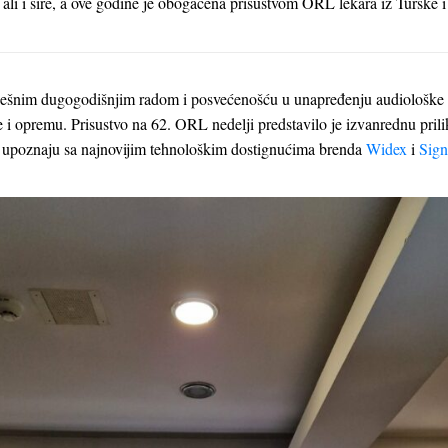
 ali i šire, a ove godine je obogaćena prisustvom ORL lekara iz Turske i
ešnim dugogodišnjim radom i posvećenošću u unapređenju audiološke 
e i opremu. Prisustvo na 62. ORL nedelji predstavilo je izvanrednu pri
 upoznaju sa najnovijim tehnološkim dostignućima brenda
Widex
i
Sign