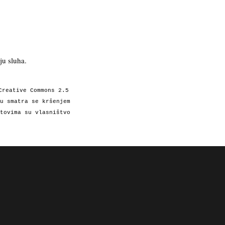
ju sluha.
Creative Commons 2.5
u smatra se kršenjem
tovima su vlasništvo