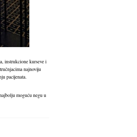
, instrukcione kurseve i
tručnjacima najnoviju
nju pacijenata.
 najbolju moguću negu u