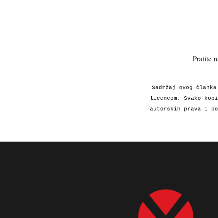
Pratite 
Sadržaj ovog članka
licencom. Svako kopi
autorskih prava i po