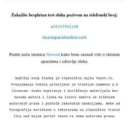
Zakažite besplatan test sluha pozivom na telefonski broj:
+
38163562168
slusniaparationline.com
Pratite našu stranicu
Novosti
kako biste saznali više o slušnim
aparatima i zdravlju sluha.
Sadržaj ovog članka je vlasništvo sajta Yason.rs.
Preuzimanje teksta uslovljeno je Creative Commons 2.5
licencom. Svako kopiranje i korišćenje materijala bez
navoda autora i linka ka izvoru smatra se kršenjem
autorskih prava i podleže zakonskim sankcijama. Neke od
fotografija korištene u tekstovima su vlasništvo trećih
lica nad kojim portal Yason.rs nema autorska prava.