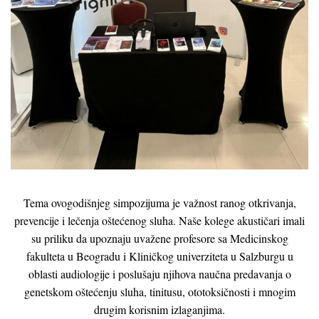
Tema ovogodišnjeg simpozijuma je važnost ranog otkrivanja,
prevencije i lečenja oštećenog sluha. Naše kolege akustičari imali
su priliku da upoznaju uvažene profesore sa Medicinskog
fakulteta u Beogradu i Kliničkog univerziteta u Salzburgu u
oblasti audiologije i poslušaju njihova naučna predavanja o
genetskom oštećenju sluha, tinitusu, ototoksičnosti i mnogim
drugim korisnim izlaganjima.