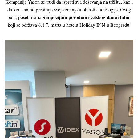
Kompanija Yason se trudi da isprati sva dešavanja na tržištu, kao i
da konstantno proširuje svoje znanje u oblasti audiologije. Ovog
Simpozijum
povodom svetskog dana sluha
puta, posetili smo
,
.
koji se održava 6. i 7. marta u hotelu Holiday INN u Beogradu