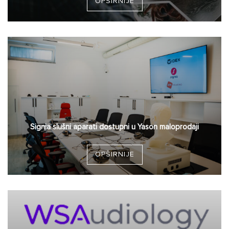
OPŠIRNIJE
Signia slušni aparati dostupni u Yason maloprodaji
OPŠIRNIJE