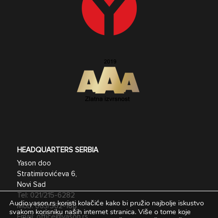
HEADQUARTERS SERBIA
Yason doo
Stratimirovićeva 6,
Novi Sad
Tel:
021/215-6282
Audio.yason.rs koristi kolačiće kako bi pružio najbolje iskustvo
Mob:
063/562-168
svakom korisniku naših internet stranica.
Više o tome koje
Email:
office@yason.rs