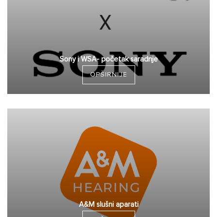
Sony i WSA- početak saradnje
OPŠIRNIJE
A&M slušni aparati