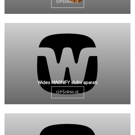
OPŠIRNIJE
Widex MAGNIFY slušni aparati
OPŠIRNIJE