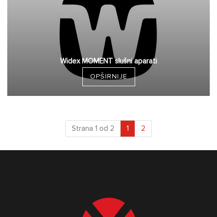
Widex MOMENT slušni aparati
OPŠIRNIJE
(current)
Strana 1 od 2
1
2